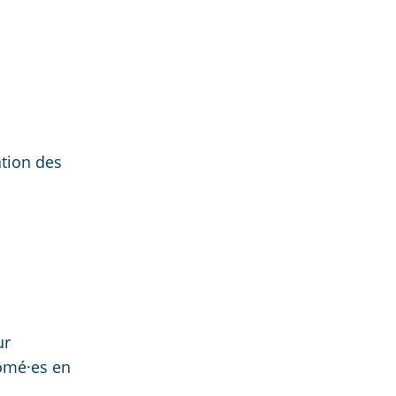
ation des
ur
lômé·es en