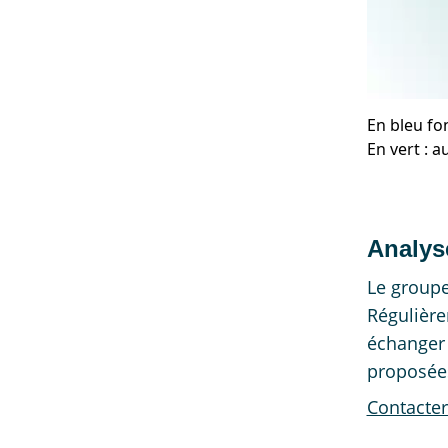
En bleu fon
En vert : a
Analyse
Le groupe
Régulièr
échanger 
proposées
Contacter