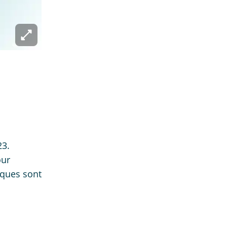
23.
our
iques sont