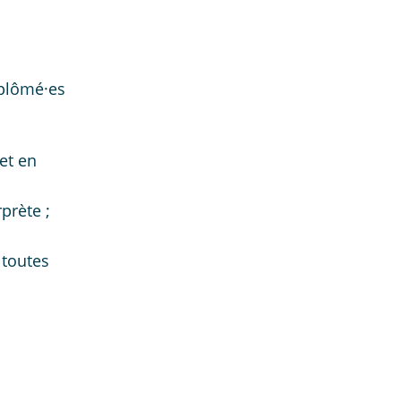
iplômé·es
et en
prète ;
 toutes