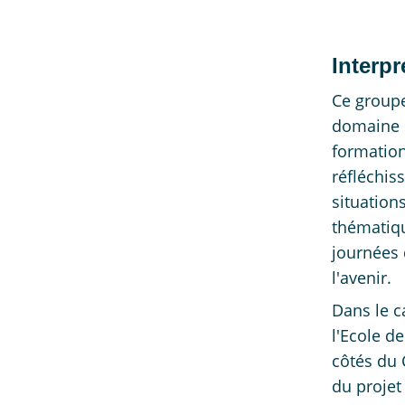
Interp
Ce groupe
domaine d
formation
réfléchis
situations
thématiqu
journées 
l'avenir.
Dans le c
l'Ecole de
côtés du 
du projet