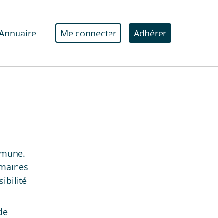
Annuaire
Me connecter
Adhérer
mmune.
omaines
ibilité
de