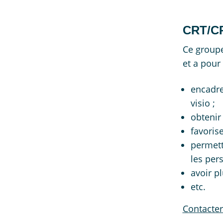
CRT/CR
Ce groupe
et a pour
encadrer
visio ;
obtenir
favorise
permett
les per
avoir p
etc.
Contacter