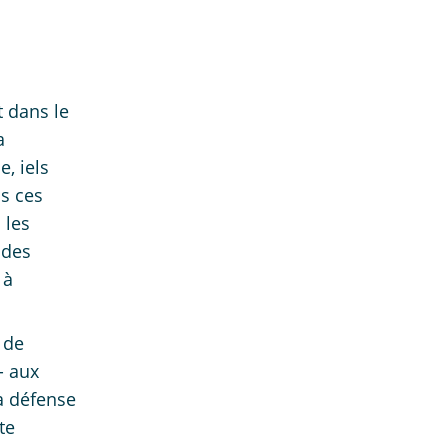
t dans le
a
, iels
ns ces
 les
 des
 à
 de
- aux
a défense
te