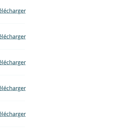
élécharger
élécharger
élécharger
élécharger
élécharger