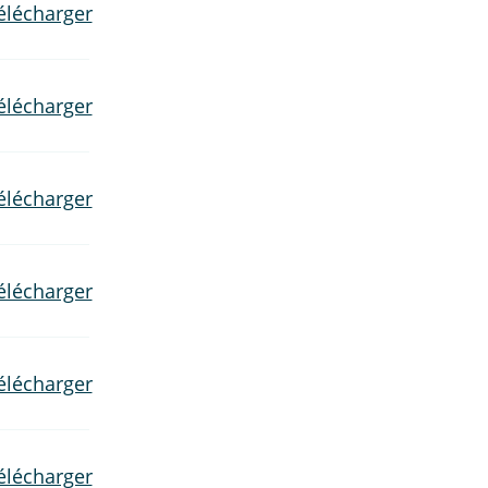
élécharger
élécharger
élécharger
élécharger
élécharger
élécharger