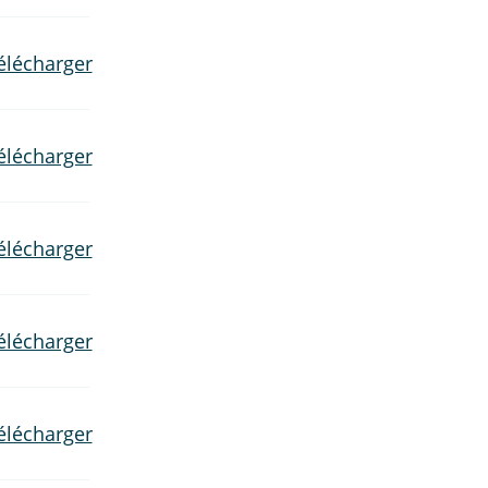
élécharger
élécharger
élécharger
élécharger
élécharger