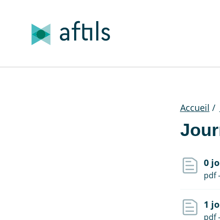
Accueil
/
Jour
0 j
pdf 
1 j
pdf 