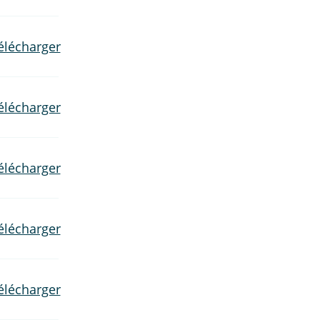
élécharger
élécharger
élécharger
élécharger
élécharger