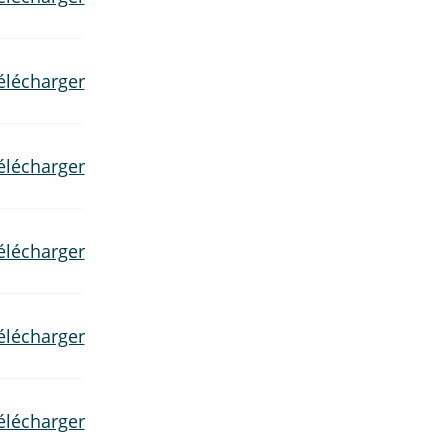
élécharger
élécharger
élécharger
élécharger
élécharger