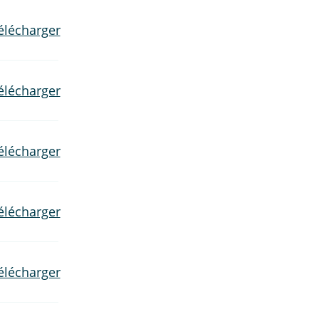
élécharger
élécharger
élécharger
élécharger
élécharger