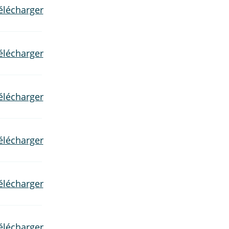
élécharger
élécharger
élécharger
élécharger
élécharger
élécharger